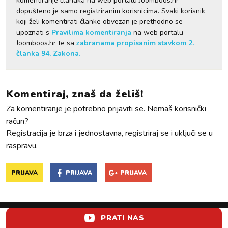
komentiranje članaka na web portalu Joomboos.hr
dopušteno je samo registriranim korisnicima. Svaki korisnik
koji želi komentirati članke obvezan je prethodno se
upoznati s
Pravilima komentiranja
na web portalu
Joomboos.hr te sa
zabranama propisanim stavkom 2.
članka 94. Zakona.
Komentiraj, znaš da želiš!
Za komentiranje je potrebno prijaviti se. Nemaš korisnički
račun?
Registracija je brza i jednostavna, registriraj se i uključi se u
raspravu.
PRIJAVA
PRIJAVA
PRIJAVA
PRATI NAS