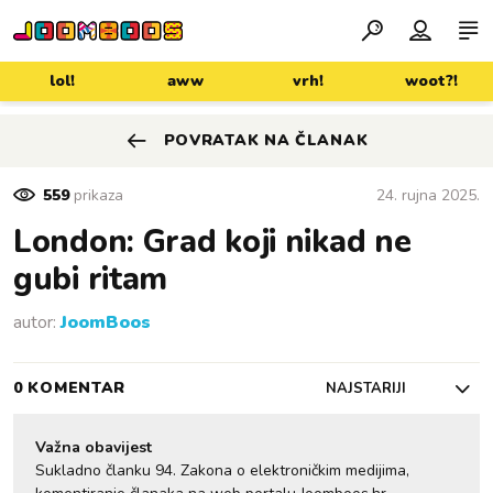
lol!
aww
vrh!
woot?!
POVRATAK NA ČLANAK
Sign in with Google
559
prikaza
24. rujna 2025.
London: Grad koji nikad ne
gubi ritam
autor:
JoomBoos
0 KOMENTAR
NAJSTARIJI
Važna obavijest
Sukladno članku 94. Zakona o elektroničkim medijima,