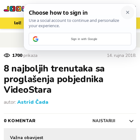
lol!
aww
vrh!
woot?!
POVRATAK NA ČLANAK
Sign in with Google
1700
prikaza
14. rujna 2018.
8 najboljih trenutaka sa
proglašenja pobjednika
VideoStara
autor:
Astrid Čada
0 KOMENTAR
NAJSTARIJI
Važna obavijest