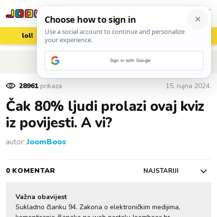
lol!
aww
vrh!
woot?!
POVRATAK NA ČLANAK
Sign in with Google
28961
prikaza
15. rujna 2024.
Čak 80% ljudi prolazi ovaj kviz
iz povijesti. A vi?
autor:
JoomBoos
0 KOMENTAR
NAJSTARIJI
Važna obavijest
Sukladno članku 94. Zakona o elektroničkim medijima,