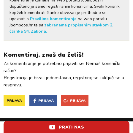
komentiranje članaka na web portalu Joomboos.hr
dopušteno je samo registriranim korisnicima. Svaki korisnik
koji želi komentirati članke obvezan je prethodno se
upoznati s
Pravilima komentiranja
na web portalu
Joomboos.hr te sa
zabranama propisanim stavkom 2.
članka 94. Zakona.
Komentiraj, znaš da želiš!
Za komentiranje je potrebno prijaviti se. Nemaš korisnički
račun?
Registracija je brza i jednostavna, registriraj se i uključi se u
raspravu.
PRIJAVA
PRIJAVA
PRIJAVA
PRATI NAS