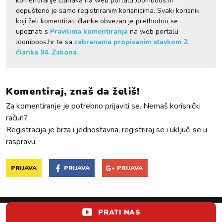
komentiranje članaka na web portalu Joomboos.hr
dopušteno je samo registriranim korisnicima. Svaki korisnik
koji želi komentirati članke obvezan je prethodno se
upoznati s
Pravilima komentiranja
na web portalu
Joomboos.hr te sa
zabranama propisanim stavkom 2.
članka 94. Zakona.
Komentiraj, znaš da želiš!
Za komentiranje je potrebno prijaviti se. Nemaš korisnički
račun?
Registracija je brza i jednostavna, registriraj se i uključi se u
raspravu.
PRIJAVA
PRIJAVA
PRIJAVA
PRATI NAS