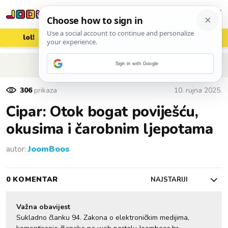
lol!
aww
vrh!
woot?!
POVRATAK NA ČLANAK
Sign in with Google
306
prikaza
10. rujna 2025.
Cipar: Otok bogat poviješću,
okusima i čarobnim ljepotama
autor:
JoomBoos
0 KOMENTAR
NAJSTARIJI
Važna obavijest
Sukladno članku 94. Zakona o elektroničkim medijima,