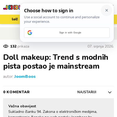
lol!
aww
vrh!
woot?!
POVRATAK NA ČLANAK
Sign in with Google
132
prikaza
07. srpnja 2026.
Doll makeup: Trend s modnih
pista postao je mainstream
autor:
JoomBoos
0 KOMENTAR
NAJSTARIJI
Važna obavijest
Sukladno članku 94. Zakona o elektroničkim medijima,