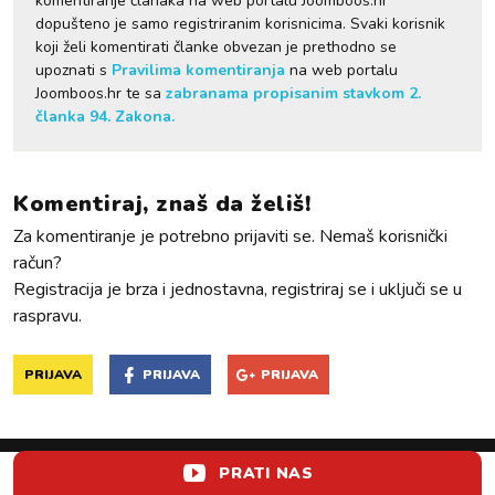
komentiranje članaka na web portalu Joomboos.hr
dopušteno je samo registriranim korisnicima. Svaki korisnik
koji želi komentirati članke obvezan je prethodno se
upoznati s
Pravilima komentiranja
na web portalu
Joomboos.hr te sa
zabranama propisanim stavkom 2.
članka 94. Zakona.
Komentiraj, znaš da želiš!
Za komentiranje je potrebno prijaviti se. Nemaš korisnički
račun?
Registracija je brza i jednostavna, registriraj se i uključi se u
raspravu.
PRIJAVA
PRIJAVA
PRIJAVA
PRATI NAS