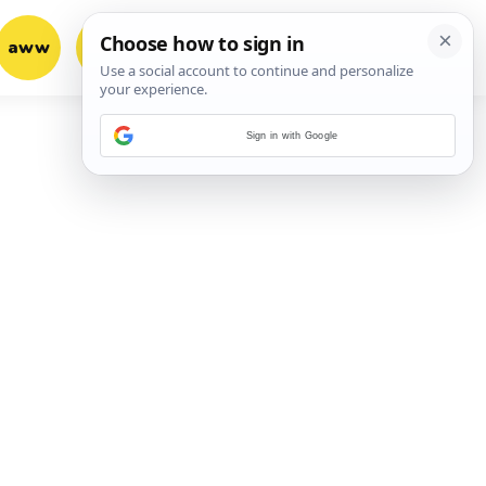
aww
vrh!
woot?!
Sign in with Google