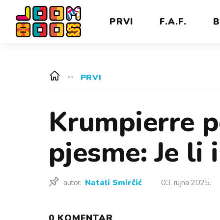
PRVI
F.A.F.
B
PRVI
Krumpierre 
pjesme: Je li 
autor:
Natali Smirčić
03. rujna 2025.
0 KOMENTAR