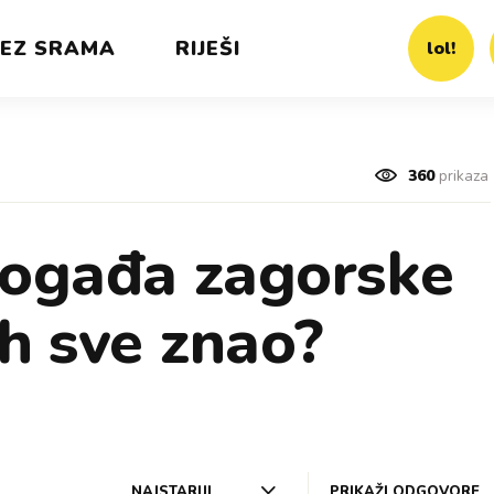
EZ SRAMA
RIJEŠI
lol!
360
prikaza
pogađa zagorske
ih sve znao?
NAJSTARIJI
PRIKAŽI ODGOVORE