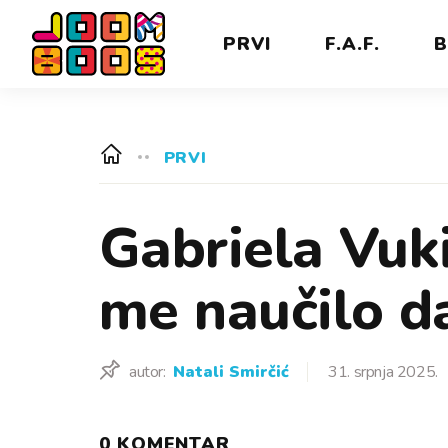
PRVI
F.A.F.
B
PRVI
Gabriela Vuki
me naučilo d
autor:
Natali Smirčić
31. srpnja 2025.
0 KOMENTAR