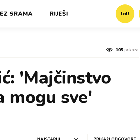
EZ SRAMA
RIJEŠI
lol!
105
prikaza
ć: 'Majčinstvo
a mogu sve'
NAJSTARIJI
PRIKAŽI ODGOVORE