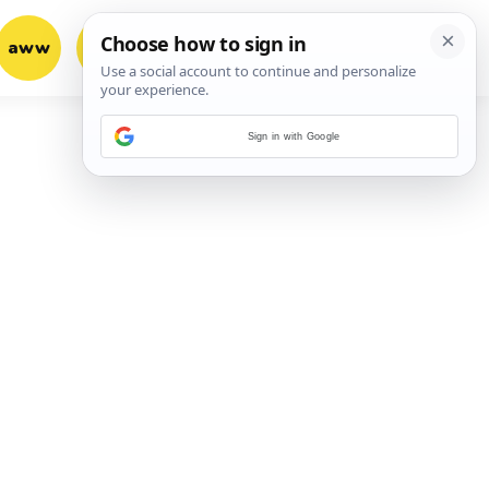
aww
vrh!
woot?!
Sign in with Google