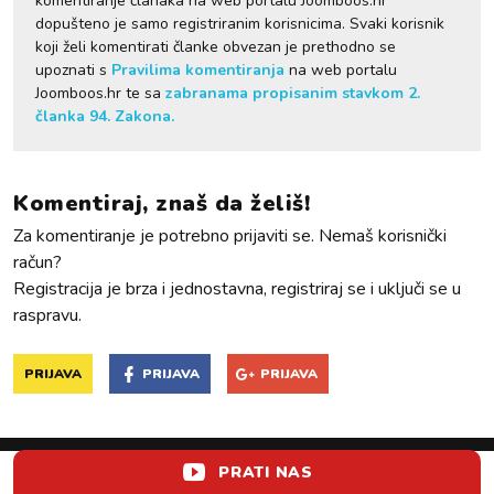
komentiranje članaka na web portalu Joomboos.hr
dopušteno je samo registriranim korisnicima. Svaki korisnik
koji želi komentirati članke obvezan je prethodno se
upoznati s
Pravilima komentiranja
na web portalu
Joomboos.hr te sa
zabranama propisanim stavkom 2.
članka 94. Zakona.
Komentiraj, znaš da želiš!
Za komentiranje je potrebno prijaviti se. Nemaš korisnički
račun?
Registracija je brza i jednostavna, registriraj se i uključi se u
raspravu.
PRIJAVA
PRIJAVA
PRIJAVA
PRATI NAS