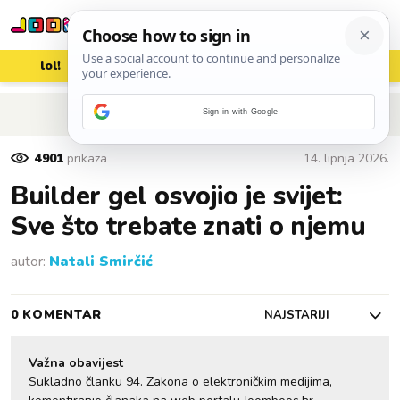
lol!
aww
vrh!
woot?!
POVRATAK NA ČLANAK
Sign in with Google
4901
prikaza
14. lipnja 2026.
Builder gel osvojio je svijet:
Sve što trebate znati o njemu
autor:
Natali Smirčić
0 KOMENTAR
NAJSTARIJI
Važna obavijest
Sukladno članku 94. Zakona o elektroničkim medijima,