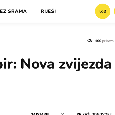
EZ SRAMA
RIJEŠI
lol!
100
prikaza
ir: Nova zvijezda
NAJSTARIJI
PRIKAŽI ODGOVORE