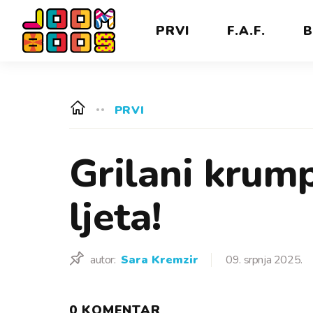
PRVI
F.A.F.
B
PRVI
Grilani krump
ljeta!
autor:
Sara Kremzir
09. srpnja 2025.
0 KOMENTAR