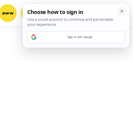
aww
vrh!
woot?!
Sign in with Google