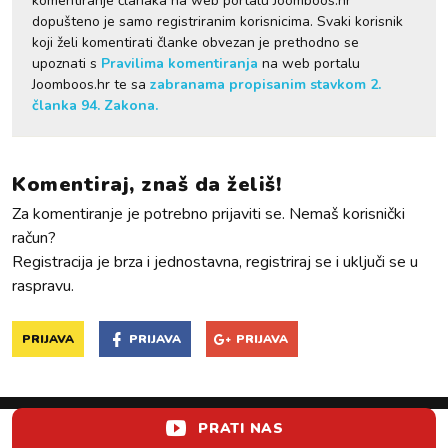
komentiranje članaka na web portalu Joomboos.hr
dopušteno je samo registriranim korisnicima. Svaki korisnik
koji želi komentirati članke obvezan je prethodno se
upoznati s
Pravilima komentiranja
na web portalu
Joomboos.hr te sa
zabranama propisanim stavkom 2.
članka 94. Zakona.
Komentiraj, znaš da želiš!
Za komentiranje je potrebno prijaviti se. Nemaš korisnički
račun?
Registracija je brza i jednostavna, registriraj se i uključi se u
raspravu.
PRIJAVA
PRIJAVA
PRIJAVA
PRATI NAS