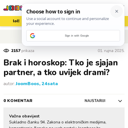
lol!
aww
vrh!
woot?!
POVRATAK NA ČLANAK
Sign in with Google
2157
prikaza
01. rujna 2025.
Brak i horoskop: Tko je sjajan
partner, a tko uvijek drami?
autor:
JoomBoos, 24sata
0 KOMENTAR
NAJSTARIJI
Važna obavijest
Sukladno članku 94. Zakona o elektroničkim medijima,