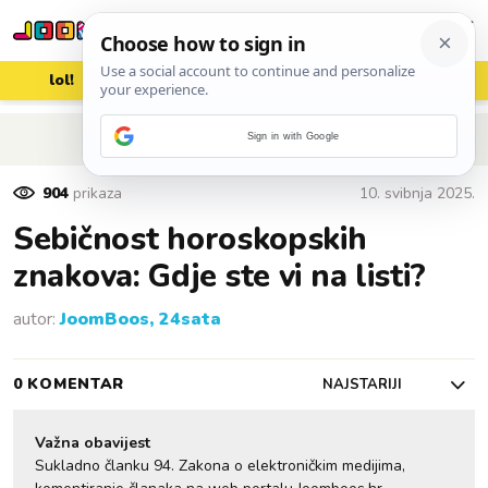
lol!
aww
vrh!
woot?!
POVRATAK NA ČLANAK
Sign in with Google
904
prikaza
10. svibnja 2025.
Sebičnost horoskopskih
znakova: Gdje ste vi na listi?
autor:
JoomBoos, 24sata
0 KOMENTAR
NAJSTARIJI
Važna obavijest
Sukladno članku 94. Zakona o elektroničkim medijima,