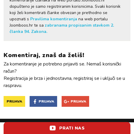
komentiranje članaka na web portalu Joomboos.hr
dopušteno je samo registriranim korisnicima. Svaki korisnik
koji želi komentirati članke obvezan je prethodno se
upoznati s
Pravilima komentiranja
na web portalu
Joomboos.hr te sa
zabranama propisanim stavkom 2.
članka 94. Zakona.
Komentiraj, znaš da želiš!
Za komentiranje je potrebno prijaviti se. Nemaš korisnički
račun?
Registracija je brza i jednostavna, registriraj se i uključi se u
raspravu.
PRIJAVA
PRIJAVA
PRIJAVA
PRATI NAS