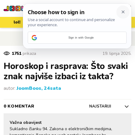
lol!
aww
vrh!
woot?!
POVRATAK NA ČLANAK
Sign in with Google
1751
prikaza
19. lipnja 2025.
Horoskop i rasprava: Što svaki
znak najviše izbaci iz takta?
autor:
JoomBoos, 24sata
0 KOMENTAR
NAJSTARIJI
Važna obavijest
Sukladno članku 94. Zakona o elektroničkim medijima,