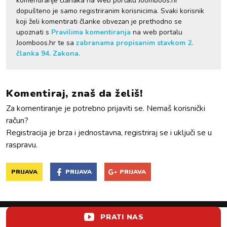
komentiranje članaka na web portalu Joomboos.hr
dopušteno je samo registriranim korisnicima. Svaki korisnik
koji želi komentirati članke obvezan je prethodno se
upoznati s
Pravilima komentiranja
na web portalu
Joomboos.hr te sa
zabranama propisanim stavkom 2.
članka 94. Zakona.
Komentiraj, znaš da želiš!
Za komentiranje je potrebno prijaviti se. Nemaš korisnički
račun?
Registracija je brza i jednostavna, registriraj se i uključi se u
raspravu.
PRIJAVA
PRIJAVA
PRIJAVA
PRATI NAS