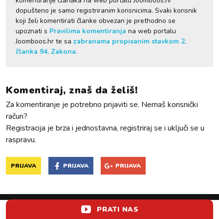
komentiranje članaka na web portalu Joomboos.hr
dopušteno je samo registriranim korisnicima. Svaki korisnik
koji želi komentirati članke obvezan je prethodno se
upoznati s
Pravilima komentiranja
na web portalu
Joomboos.hr te sa
zabranama propisanim stavkom 2.
članka 94. Zakona.
Komentiraj, znaš da želiš!
Za komentiranje je potrebno prijaviti se. Nemaš korisnički
račun?
Registracija je brza i jednostavna, registriraj se i uključi se u
raspravu.
PRIJAVA
PRIJAVA
PRIJAVA
PRATI NAS