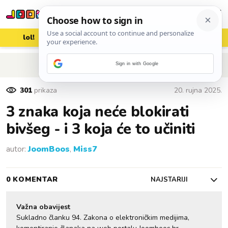
lol!
aww
vrh!
woot?!
POVRATAK NA ČLANAK
Sign in with Google
301
prikaza
20. rujna 2025.
3 znaka koja neće blokirati
bivšeg - i 3 koja će to učiniti
autor:
JoomBoos
,
Miss7
0 KOMENTAR
NAJSTARIJI
Važna obavijest
Sukladno članku 94. Zakona o elektroničkim medijima,