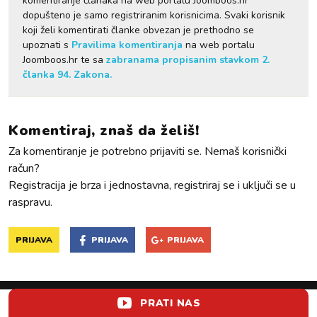
komentiranje članaka na web portalu Joomboos.hr
dopušteno je samo registriranim korisnicima. Svaki korisnik
koji želi komentirati članke obvezan je prethodno se
upoznati s
Pravilima komentiranja
na web portalu
Joomboos.hr te sa
zabranama propisanim stavkom 2.
članka 94. Zakona.
Komentiraj, znaš da želiš!
Za komentiranje je potrebno prijaviti se. Nemaš korisnički
račun?
Registracija je brza i jednostavna, registriraj se i uključi se u
raspravu.
PRIJAVA
PRIJAVA
PRIJAVA
PRATI NAS