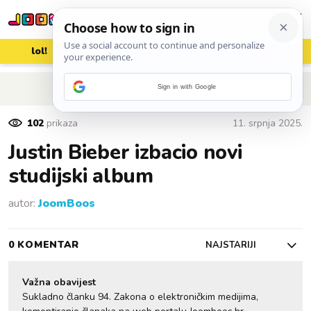
lol!
aww
vrh!
woot?!
POVRATAK NA ČLANAK
Sign in with Google
102
prikaza
11. srpnja 2025.
Justin Bieber izbacio novi
studijski album
autor:
JoomBoos
0 KOMENTAR
NAJSTARIJI
Važna obavijest
Sukladno članku 94. Zakona o elektroničkim medijima,