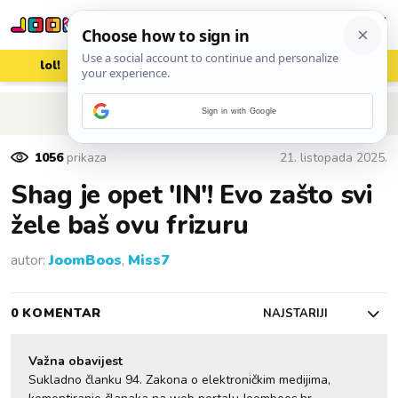
lol!
aww
vrh!
woot?!
POVRATAK NA ČLANAK
Sign in with Google
1056
prikaza
21. listopada 2025.
Shag je opet 'IN'! Evo zašto svi
žele baš ovu frizuru
autor:
JoomBoos
,
Miss7
0 KOMENTAR
NAJSTARIJI
Važna obavijest
Sukladno članku 94. Zakona o elektroničkim medijima,