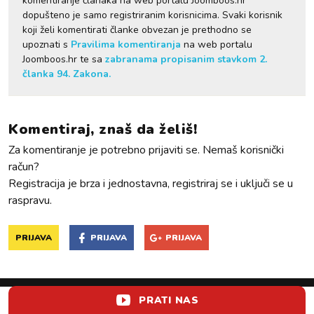
komentiranje članaka na web portalu Joomboos.hr
dopušteno je samo registriranim korisnicima. Svaki korisnik
koji želi komentirati članke obvezan je prethodno se
upoznati s
Pravilima komentiranja
na web portalu
Joomboos.hr te sa
zabranama propisanim stavkom 2.
članka 94. Zakona.
Komentiraj, znaš da želiš!
Za komentiranje je potrebno prijaviti se. Nemaš korisnički
račun?
Registracija je brza i jednostavna, registriraj se i uključi se u
raspravu.
PRIJAVA
PRIJAVA
PRIJAVA
PRATI NAS