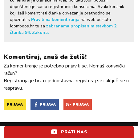
komentiranje članaka na web portalu Joomboos.hr
dopušteno je samo registriranim korisnicima. Svaki korisnik
koji želi komentirati članke obvezan je prethodno se
upoznati s
Pravilima komentiranja
na web portalu
Joomboos.hr te sa
zabranama propisanim stavkom 2.
članka 94. Zakona.
Komentiraj, znaš da želiš!
Za komentiranje je potrebno prijaviti se. Nemaš korisnički
račun?
Registracija je brza i jednostavna, registriraj se i uključi se u
raspravu.
PRIJAVA
PRIJAVA
PRIJAVA
PRATI NAS