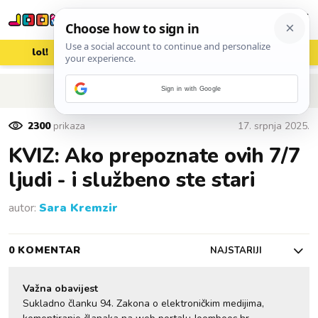
lol!
aww
vrh!
woot?!
POVRATAK NA ČLANAK
Sign in with Google
2300
prikaza
17. srpnja 2025.
KVIZ: Ako prepoznate ovih 7/7
ljudi - i službeno ste stari
autor:
Sara Kremzir
0 KOMENTAR
NAJSTARIJI
Važna obavijest
Sukladno članku 94. Zakona o elektroničkim medijima,