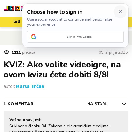
lol!
aww
vrh!
woot?!
POVRATAK NA ČLANAK
Sign in with Google
1111
prikaza
09. srpnja 2026.
KVIZ: Ako volite videoigre, na
ovom kvizu ćete dobiti 8/8!
autor:
Karla Trčak
1 KOMENTAR
NAJSTARIJI
Važna obavijest
Sukladno članku 94. Zakona o elektroničkim medijima,