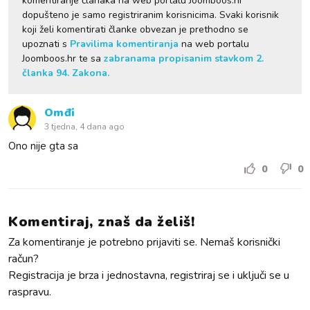
komentiranje članaka na web portalu Joomboos.hr
dopušteno je samo registriranim korisnicima. Svaki korisnik
koji želi komentirati članke obvezan je prethodno se
upoznati s
Pravilima komentiranja
na web portalu
Joomboos.hr te sa
zabranama propisanim stavkom 2.
članka 94. Zakona.
Omđi
3 tjedna, 4 dana ago
Ono nije gta sa
0
0
Komentiraj, znaš da želiš!
Za komentiranje je potrebno prijaviti se. Nemaš korisnički
račun?
Registracija je brza i jednostavna, registriraj se i uključi se u
raspravu.