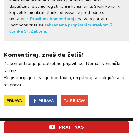
komentiranje članaka na web portalu Joomboos.hr
dopušteno je samo registriranim korisnicima. Svaki korisnik
koji želi komentirati članke obvezan je prethodno se
upoznati s
Pravilima komentiranja
na web portalu
Joomboos.hr te sa
zabranama propisanim stavkom 2.
članka 94. Zakona.
Komentiraj, znaš da želiš!
Za komentiranje je potrebno prijaviti se. Nemaš korisnički
račun?
Registracija je brza i jednostavna, registriraj se i uključi se u
raspravu.
PRIJAVA
PRIJAVA
PRIJAVA
PRATI NAS