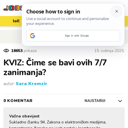
lol!
aww
vrh!
woot?!
POVRATAK NA ČLANAK
Sign in with Google
18653
prikaza
15. svibnja 2025.
KVIZ: Čime se bavi ovih 7/7
zanimanja?
autor:
Sara Kremzir
0 KOMENTAR
NAJSTARIJI
Važna obavijest
Sukladno članku 94. Zakona o elektroničkim medijima,