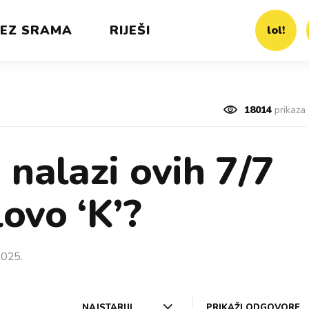
EZ SRAMA
RIJEŠI
lol!
18014
prikaza
 nalazi ovih 7/7
ovo ‘K’?
2025.
NAJSTARIJI
PRIKAŽI ODGOVORE