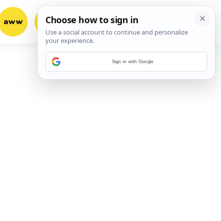
aww
vrh!
woot?!
Sign in with Google