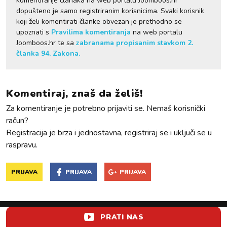
komentiranje članaka na web portalu Joomboos.hr
dopušteno je samo registriranim korisnicima. Svaki korisnik
koji želi komentirati članke obvezan je prethodno se
upoznati s
Pravilima komentiranja
na web portalu
Joomboos.hr te sa
zabranama propisanim stavkom 2.
članka 94. Zakona.
Komentiraj, znaš da želiš!
Za komentiranje je potrebno prijaviti se. Nemaš korisnički
račun?
Registracija je brza i jednostavna, registriraj se i uključi se u
raspravu.
PRIJAVA
PRIJAVA
PRIJAVA
PRATI NAS