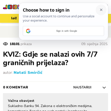
lol!
aww
vrh!
woot?!
POVRATAK NA ČLANAK
Sign in with Google
18101
prikaza
09. siječnja 2025.
KVIZ: Gdje se nalazi ovih 7/7
graničnih prijelaza?
autor:
Natali Smirčić
0 KOMENTAR
NAJSTARIJI
Važna obavijest
Sukladno članku 94. Zakona o elektroničkim medijima,