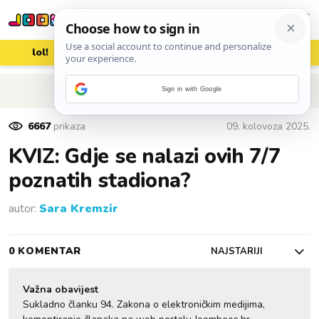
lol!
aww
vrh!
woot?!
POVRATAK NA ČLANAK
Sign in with Google
6667
prikaza
09. kolovoza 2025.
KVIZ: Gdje se nalazi ovih 7/7
poznatih stadiona?
autor:
Sara Kremzir
0 KOMENTAR
NAJSTARIJI
Važna obavijest
Sukladno članku 94. Zakona o elektroničkim medijima,