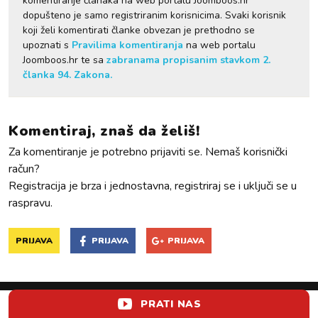
komentiranje članaka na web portalu Joomboos.hr
dopušteno je samo registriranim korisnicima. Svaki korisnik
koji želi komentirati članke obvezan je prethodno se
upoznati s
Pravilima komentiranja
na web portalu
Joomboos.hr te sa
zabranama propisanim stavkom 2.
članka 94. Zakona.
Komentiraj, znaš da želiš!
Za komentiranje je potrebno prijaviti se. Nemaš korisnički
račun?
Registracija je brza i jednostavna, registriraj se i uključi se u
raspravu.
PRIJAVA
PRIJAVA
PRIJAVA
PRATI NAS