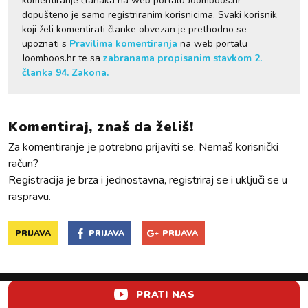
komentiranje članaka na web portalu Joomboos.hr
dopušteno je samo registriranim korisnicima. Svaki korisnik
koji želi komentirati članke obvezan je prethodno se
upoznati s
Pravilima komentiranja
na web portalu
Joomboos.hr te sa
zabranama propisanim stavkom 2.
članka 94. Zakona.
Komentiraj, znaš da želiš!
Za komentiranje je potrebno prijaviti se. Nemaš korisnički
račun?
Registracija je brza i jednostavna, registriraj se i uključi se u
raspravu.
PRIJAVA
PRIJAVA
PRIJAVA
PRATI NAS