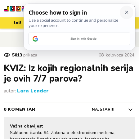
lol!
aww
vrh!
woot?!
POVRATAK NA ČLANAK
Sign in with Google
5013
prikaza
08. kolovoza 2024.
KVIZ: Iz kojih regionalnih serija
je ovih 7/7 parova?
autor:
Lara Lender
0 KOMENTAR
NAJSTARIJI
Važna obavijest
Sukladno članku 94. Zakona o elektroničkim medijima,