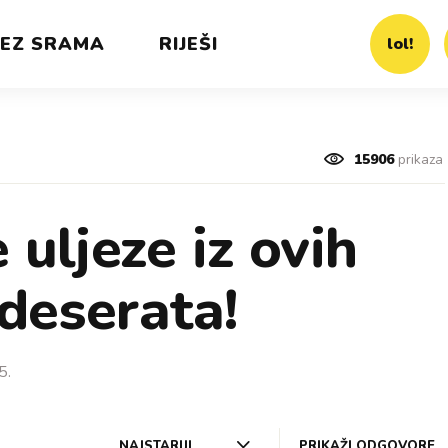
EZ SRAMA
RIJEŠI
lol!
15906
prikaza
 uljeze iz ovih
deserata!
5.
NAJSTARIJI
PRIKAŽI ODGOVORE