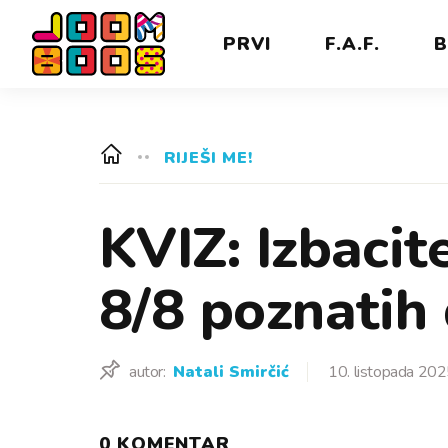
PRVI
F.A.F.
B
RIJEŠI ME!
KVIZ: Izbacite
8/8 poznatih 
autor:
Natali Smirčić
10. listopada 202
0 KOMENTAR