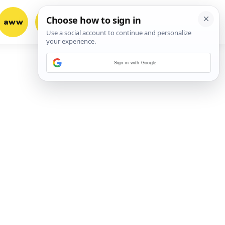
aww
vrh!
woot?!
Sign in with Google