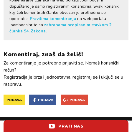
komentiranje članaka na web portalu Joomboos.hr
dopušteno je samo registriranim korisnicima. Svaki korisnik
koji želi komentirati članke obvezan je prethodno se
upoznati s
Pravilima komentiranja
na web portalu
Joomboos.hr te sa
zabranama propisanim stavkom 2.
članka 94. Zakona.
Komentiraj, znaš da želiš!
Za komentiranje je potrebno prijaviti se. Nemaš korisnički
račun?
Registracija je brza i jednostavna, registriraj se i uključi se u
raspravu.
PRIJAVA
PRIJAVA
PRIJAVA
PRATI NAS