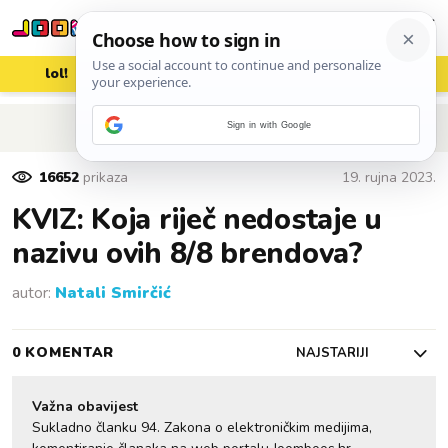
lol!
aww
vrh!
woot?!
POVRATAK NA ČLANAK
Sign in with Google
16652
prikaza
19. rujna 2023.
KVIZ: Koja riječ nedostaje u
nazivu ovih 8/8 brendova?
autor:
Natali Smirčić
0 KOMENTAR
NAJSTARIJI
Važna obavijest
Sukladno članku 94. Zakona o elektroničkim medijima,