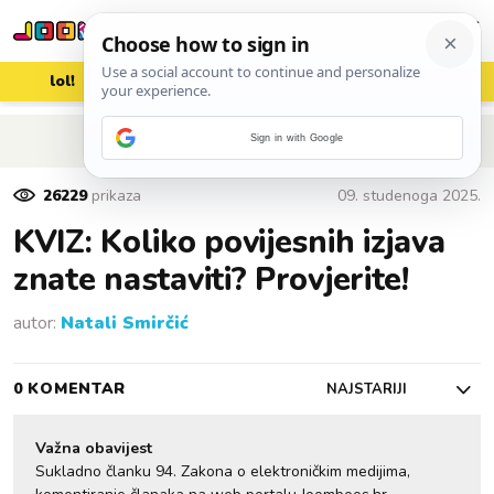
lol!
aww
vrh!
woot?!
POVRATAK NA ČLANAK
Sign in with Google
26229
prikaza
09. studenoga 2025.
KVIZ: Koliko povijesnih izjava
znate nastaviti? Provjerite!
autor:
Natali Smirčić
0 KOMENTAR
NAJSTARIJI
Važna obavijest
Sukladno članku 94. Zakona o elektroničkim medijima,