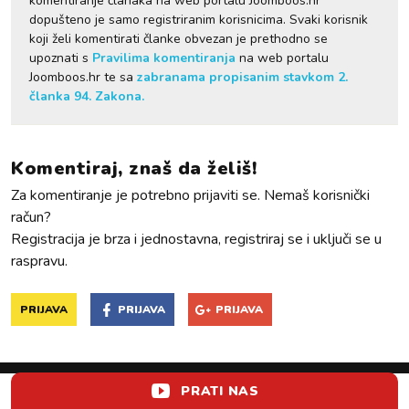
komentiranje članaka na web portalu Joomboos.hr
dopušteno je samo registriranim korisnicima. Svaki korisnik
koji želi komentirati članke obvezan je prethodno se
upoznati s
Pravilima komentiranja
na web portalu
Joomboos.hr te sa
zabranama propisanim stavkom 2.
članka 94. Zakona.
Komentiraj, znaš da želiš!
Za komentiranje je potrebno prijaviti se. Nemaš korisnički
račun?
Registracija je brza i jednostavna, registriraj se i uključi se u
raspravu.
PRIJAVA
PRIJAVA
PRIJAVA
PRATI NAS