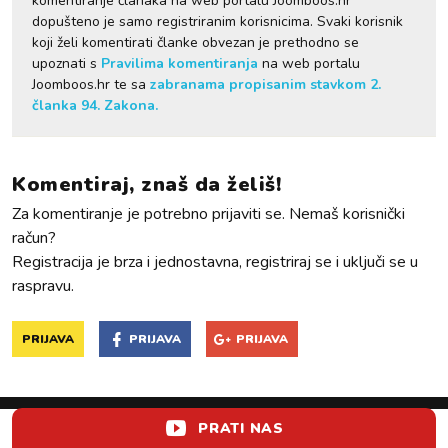
komentiranje članaka na web portalu Joomboos.hr
dopušteno je samo registriranim korisnicima. Svaki korisnik
koji želi komentirati članke obvezan je prethodno se
upoznati s
Pravilima komentiranja
na web portalu
Joomboos.hr te sa
zabranama propisanim stavkom 2.
članka 94. Zakona.
Komentiraj, znaš da želiš!
Za komentiranje je potrebno prijaviti se. Nemaš korisnički
račun?
Registracija je brza i jednostavna, registriraj se i uključi se u
raspravu.
PRIJAVA
PRIJAVA
PRIJAVA
PRATI NAS