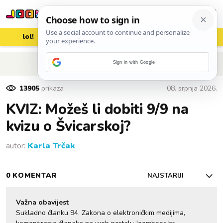
lol!
aww
vrh!
woot?!
POVRATAK NA ČLANAK
Sign in with Google
13905
prikaza
08. srpnja 2026.
KVIZ: Možeš li dobiti 9/9 na
kvizu o Švicarskoj?
autor:
Karla Trčak
0 KOMENTAR
NAJSTARIJI
Važna obavijest
Sukladno članku 94. Zakona o elektroničkim medijima,