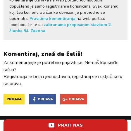
komentiranje članaka na web portalu Joomboos.hr
dopušteno je samo registriranim korisnicima. Svaki korisnik
koji želi komentirati članke obvezan je prethodno se
upoznati s
Pravilima komentiranja
na web portalu
Joomboos.hr te sa
zabranama propisanim stavkom 2.
članka 94. Zakona.
Komentiraj, znaš da želiš!
Za komentiranje je potrebno prijaviti se. Nemaš korisnički
račun?
Registracija je brza i jednostavna, registriraj se i uključi se u
raspravu.
PRIJAVA
PRIJAVA
PRIJAVA
PRATI NAS