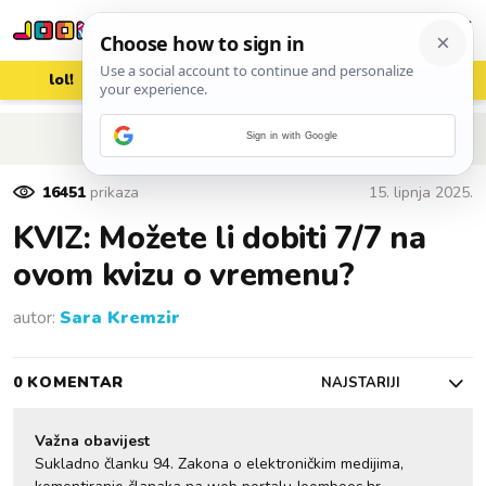
lol!
aww
vrh!
woot?!
POVRATAK NA ČLANAK
Sign in with Google
16451
prikaza
15. lipnja 2025.
KVIZ: Možete li dobiti 7/7 na
ovom kvizu o vremenu?
autor:
Sara Kremzir
0 KOMENTAR
NAJSTARIJI
Važna obavijest
Sukladno članku 94. Zakona o elektroničkim medijima,