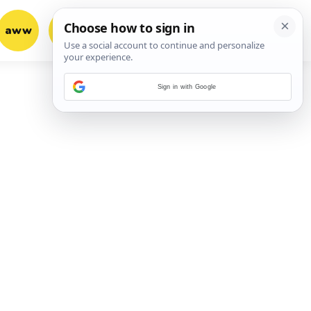
aww
vrh!
woot?!
Sign in with Google