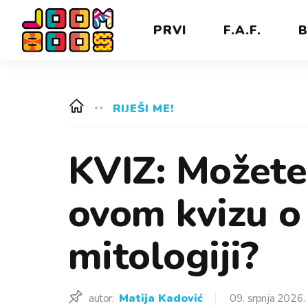
PRVI
F.A.F.
B
RIJEŠI ME!
KVIZ: Možete 
ovom kvizu o
mitologiji?
autor:
Matija Kadović
09. srpnja 2026.