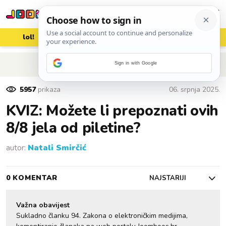
lol!
aww
vrh!
woot?!
POVRATAK NA ČLANAK
Sign in with Google
5957
prikaza
06. srpnja 2025.
KVIZ: Možete li prepoznati ovih
8/8 jela od piletine?
autor:
Natali Smirčić
0 KOMENTAR
NAJSTARIJI
Važna obavijest
Sukladno članku 94. Zakona o elektroničkim medijima,