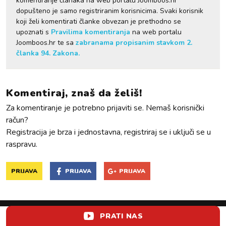
komentiranje članaka na web portalu Joomboos.hr
dopušteno je samo registriranim korisnicima. Svaki korisnik
koji želi komentirati članke obvezan je prethodno se
upoznati s
Pravilima komentiranja
na web portalu
Joomboos.hr te sa
zabranama propisanim stavkom 2.
članka 94. Zakona.
Komentiraj, znaš da želiš!
Za komentiranje je potrebno prijaviti se. Nemaš korisnički
račun?
Registracija je brza i jednostavna, registriraj se i uključi se u
raspravu.
PRIJAVA
PRIJAVA
PRIJAVA
PRATI NAS