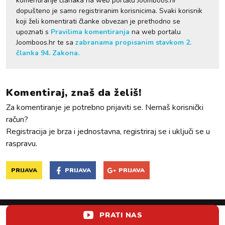
komentiranje članaka na web portalu Joomboos.hr
dopušteno je samo registriranim korisnicima. Svaki korisnik
koji želi komentirati članke obvezan je prethodno se
upoznati s
Pravilima komentiranja
na web portalu
Joomboos.hr te sa
zabranama propisanim stavkom 2.
članka 94. Zakona.
Komentiraj, znaš da želiš!
Za komentiranje je potrebno prijaviti se. Nemaš korisnički
račun?
Registracija je brza i jednostavna, registriraj se i uključi se u
raspravu.
PRIJAVA
PRIJAVA
PRIJAVA
PRATI NAS