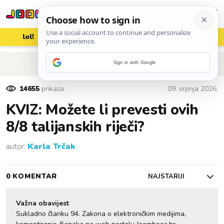
lol!
aww
vrh!
woot?!
POVRATAK NA ČLANAK
Sign in with Google
14655
prikaza
09. srpnja 2026.
KVIZ: Možete li prevesti ovih
8/8 talijanskih riječi?
autor:
Karla Trčak
0 KOMENTAR
NAJSTARIJI
Važna obavijest
Sukladno članku 94. Zakona o elektroničkim medijima,