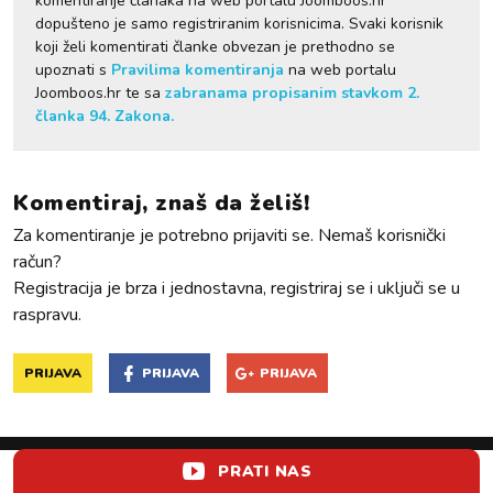
komentiranje članaka na web portalu Joomboos.hr
dopušteno je samo registriranim korisnicima. Svaki korisnik
koji želi komentirati članke obvezan je prethodno se
upoznati s
Pravilima komentiranja
na web portalu
Joomboos.hr te sa
zabranama propisanim stavkom 2.
članka 94. Zakona.
Komentiraj, znaš da želiš!
Za komentiranje je potrebno prijaviti se. Nemaš korisnički
račun?
Registracija je brza i jednostavna, registriraj se i uključi se u
raspravu.
PRIJAVA
PRIJAVA
PRIJAVA
PRATI NAS