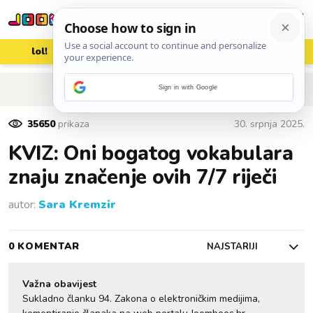
lol!
aww
vrh!
woot?!
POVRATAK NA ČLANAK
Sign in with Google
35650
prikaza
30. srpnja 2025.
KVIZ: Oni bogatog vokabulara
znaju značenje ovih 7/7 riječi
autor:
Sara Kremzir
0 KOMENTAR
NAJSTARIJI
Važna obavijest
Sukladno članku 94. Zakona o elektroničkim medijima,