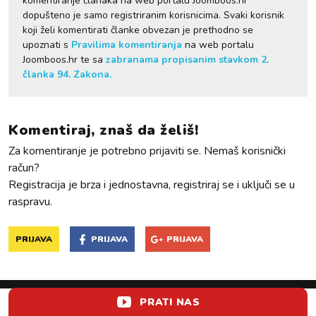
komentiranje članaka na web portalu Joomboos.hr
dopušteno je samo registriranim korisnicima. Svaki korisnik
koji želi komentirati članke obvezan je prethodno se
upoznati s
Pravilima komentiranja
na web portalu
Joomboos.hr te sa
zabranama propisanim stavkom 2.
članka 94. Zakona.
Komentiraj, znaš da želiš!
Za komentiranje je potrebno prijaviti se. Nemaš korisnički
račun?
Registracija je brza i jednostavna, registriraj se i uključi se u
raspravu.
PRIJAVA
PRIJAVA
PRIJAVA
PRATI NAS