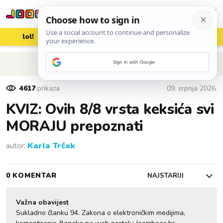
lol!
aww
vrh!
woot?!
POVRATAK NA ČLANAK
Sign in with Google
4617
prikaza
09. srpnja 2026.
KVIZ: Ovih 8/8 vrsta keksića svi
MORAJU prepoznati
autor:
Karla Trčak
0 KOMENTAR
NAJSTARIJI
Važna obavijest
Sukladno članku 94. Zakona o elektroničkim medijima,