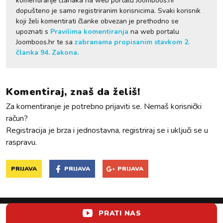
komentiranje članaka na web portalu Joomboos.hr
dopušteno je samo registriranim korisnicima. Svaki korisnik
koji želi komentirati članke obvezan je prethodno se
upoznati s
Pravilima komentiranja
na web portalu
Joomboos.hr te sa
zabranama propisanim stavkom 2.
članka 94. Zakona.
Komentiraj, znaš da želiš!
Za komentiranje je potrebno prijaviti se. Nemaš korisnički
račun?
Registracija je brza i jednostavna, registriraj se i uključi se u
raspravu.
PRIJAVA
PRIJAVA
PRIJAVA
PRATI NAS