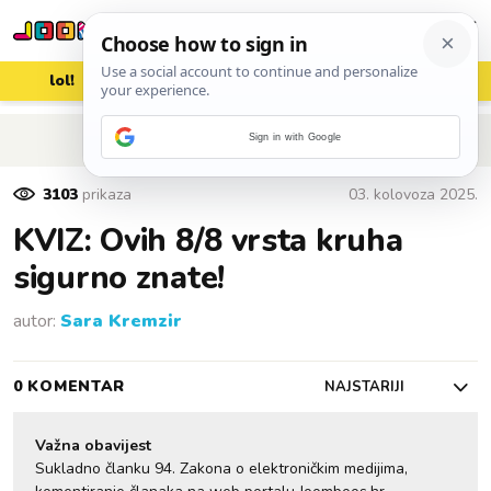
lol!
aww
vrh!
woot?!
POVRATAK NA ČLANAK
Sign in with Google
3103
prikaza
03. kolovoza 2025.
KVIZ: Ovih 8/8 vrsta kruha
sigurno znate!
autor:
Sara Kremzir
0 KOMENTAR
NAJSTARIJI
Važna obavijest
Sukladno članku 94. Zakona o elektroničkim medijima,