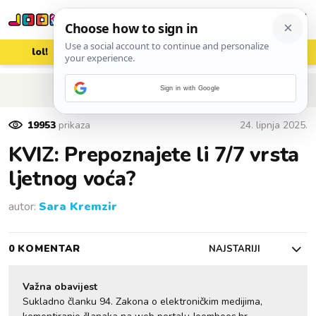
lol!
aww
vrh!
woot?!
POVRATAK NA ČLANAK
Sign in with Google
19953
prikaza
24. lipnja 2025.
KVIZ: Prepoznajete li 7/7 vrsta
ljetnog voća?
autor:
Sara Kremzir
0 KOMENTAR
NAJSTARIJI
Važna obavijest
Sukladno članku 94. Zakona o elektroničkim medijima,