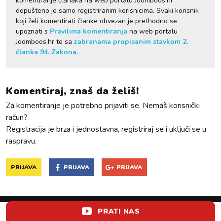
komentiranje članaka na web portalu Joomboos.hr
dopušteno je samo registriranim korisnicima. Svaki korisnik
koji želi komentirati članke obvezan je prethodno se
upoznati s
Pravilima komentiranja
na web portalu
Joomboos.hr te sa
zabranama propisanim stavkom 2.
članka 94. Zakona.
Komentiraj, znaš da želiš!
Za komentiranje je potrebno prijaviti se. Nemaš korisnički
račun?
Registracija je brza i jednostavna, registriraj se i uključi se u
raspravu.
PRIJAVA
PRIJAVA
PRIJAVA
PRATI NAS