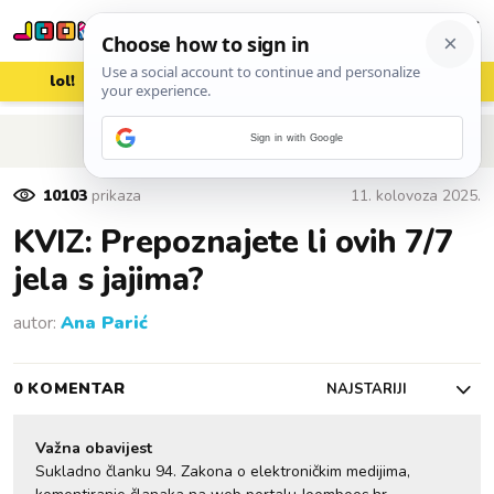
lol!
aww
vrh!
woot?!
POVRATAK NA ČLANAK
Sign in with Google
10103
prikaza
11. kolovoza 2025.
KVIZ: Prepoznajete li ovih 7/7
jela s jajima?
autor:
Ana Parić
0 KOMENTAR
NAJSTARIJI
Važna obavijest
Sukladno članku 94. Zakona o elektroničkim medijima,