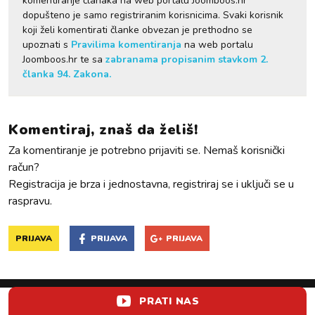
komentiranje članaka na web portalu Joomboos.hr
dopušteno je samo registriranim korisnicima. Svaki korisnik
koji želi komentirati članke obvezan je prethodno se
upoznati s
Pravilima komentiranja
na web portalu
Joomboos.hr te sa
zabranama propisanim stavkom 2.
članka 94. Zakona.
Komentiraj, znaš da želiš!
Za komentiranje je potrebno prijaviti se. Nemaš korisnički
račun?
Registracija je brza i jednostavna, registriraj se i uključi se u
raspravu.
PRIJAVA
PRIJAVA
PRIJAVA
PRATI NAS