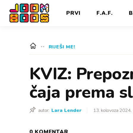
PRVI
F.A.F.
B
RIJEŠI ME!
KVIZ: Prepozn
čaja prema s
autor:
Lara Lender
13. kolovoza 2024.
0 KOMENTAR