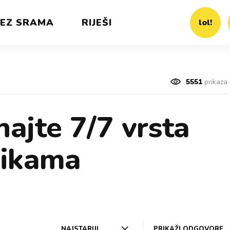
EZ SRAMA
RIJEŠI
lol!
5551
prikaza
ajte 7/7 vrsta
likama
NAJSTARIJI
PRIKAŽI ODGOVORE