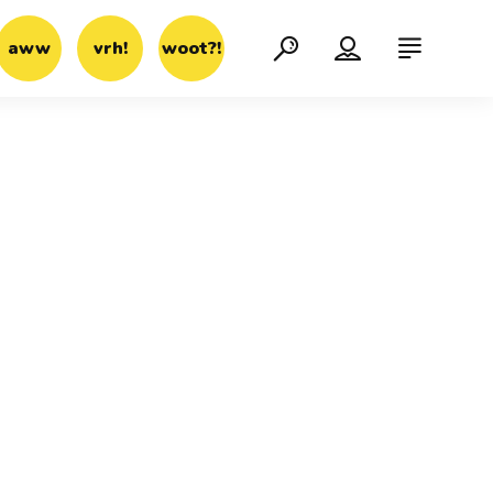
aww
vrh!
woot?!