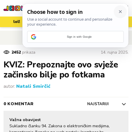
lol!
aww
vrh!
woot?!
POVRATAK NA ČLANAK
Sign in with Google
2452
prikaza
14. rujna 2025.
KVIZ: Prepoznajte ovo svježe
začinsko bilje po fotkama
autor:
Natali Smirčić
0 KOMENTAR
NAJSTARIJI
Važna obavijest
Sukladno članku 94. Zakona o elektroničkim medijima,