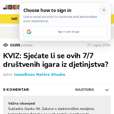
lol!
aww
vrh!
woot?!
POVRATAK NA ČLANAK
Sign in with Google
11155
prikaza
27. rujna 2025.
KVIZ: Sjećate li se ovih 7/7
društvenih igara iz djetinjstva?
autor:
JoomBoos Native Studio
0 KOMENTAR
NAJSTARIJI
Važna obavijest
Sukladno članku 94. Zakona o elektroničkim medijima,