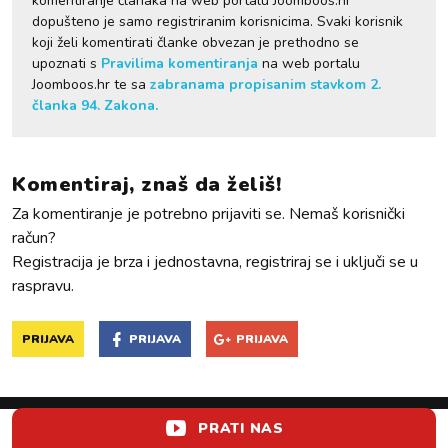
komentiranje članaka na web portalu Joomboos.hr
dopušteno je samo registriranim korisnicima. Svaki korisnik
koji želi komentirati članke obvezan je prethodno se
upoznati s
Pravilima komentiranja
na web portalu
Joomboos.hr te sa
zabranama propisanim stavkom 2.
članka 94. Zakona.
Komentiraj, znaš da želiš!
Za komentiranje je potrebno prijaviti se. Nemaš korisnički
račun?
Registracija je brza i jednostavna, registriraj se i uključi se u
raspravu.
PRIJAVA
PRIJAVA
PRIJAVA
PRATI NAS