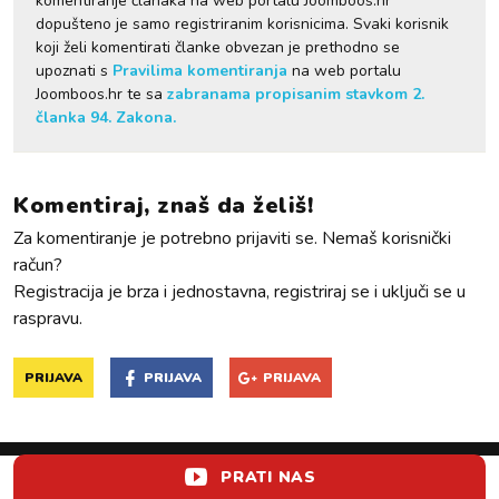
komentiranje članaka na web portalu Joomboos.hr
dopušteno je samo registriranim korisnicima. Svaki korisnik
koji želi komentirati članke obvezan je prethodno se
upoznati s
Pravilima komentiranja
na web portalu
Joomboos.hr te sa
zabranama propisanim stavkom 2.
članka 94. Zakona.
Komentiraj, znaš da želiš!
Za komentiranje je potrebno prijaviti se. Nemaš korisnički
račun?
Registracija je brza i jednostavna, registriraj se i uključi se u
raspravu.
PRIJAVA
PRIJAVA
PRIJAVA
PRATI NAS