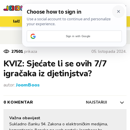
lol!
aww
vrh!
woot?!
POVRATAK NA ČLANAK
Sign in with Google
27501
prikaza
05. listopada 2024.
KVIZ: Sjećate li se ovih 7/7
igračaka iz djetinjstva?
autor:
JoomBoos
0 KOMENTAR
NAJSTARIJI
Važna obavijest
Sukladno članku 94. Zakona o elektroničkim medijima,