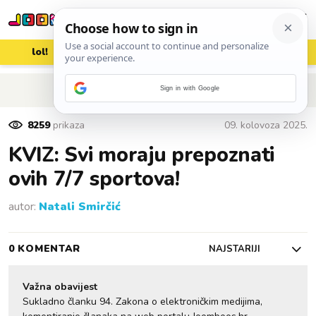
lol!
aww
vrh!
woot?!
POVRATAK NA ČLANAK
Sign in with Google
8259
prikaza
09. kolovoza 2025.
KVIZ: Svi moraju prepoznati
ovih 7/7 sportova!
autor:
Natali Smirčić
0 KOMENTAR
NAJSTARIJI
Važna obavijest
Sukladno članku 94. Zakona o elektroničkim medijima,