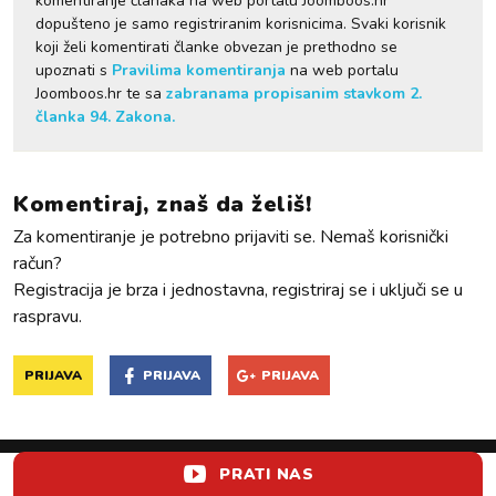
komentiranje članaka na web portalu Joomboos.hr
dopušteno je samo registriranim korisnicima. Svaki korisnik
koji želi komentirati članke obvezan je prethodno se
upoznati s
Pravilima komentiranja
na web portalu
Joomboos.hr te sa
zabranama propisanim stavkom 2.
članka 94. Zakona.
Komentiraj, znaš da želiš!
Za komentiranje je potrebno prijaviti se. Nemaš korisnički
račun?
Registracija je brza i jednostavna, registriraj se i uključi se u
raspravu.
PRIJAVA
PRIJAVA
PRIJAVA
PRATI NAS