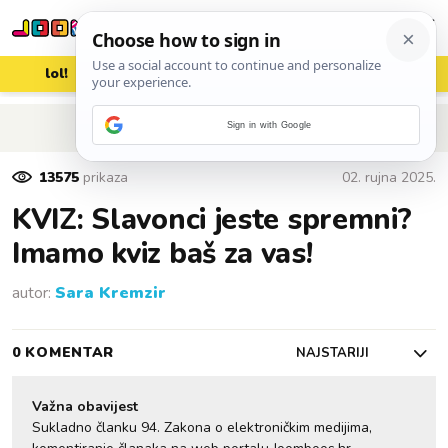
lol!
aww
vrh!
woot?!
POVRATAK NA ČLANAK
Sign in with Google
13575
prikaza
02. rujna 2025.
KVIZ: Slavonci jeste spremni?
Imamo kviz baš za vas!
autor:
Sara Kremzir
0 KOMENTAR
NAJSTARIJI
Važna obavijest
Sukladno članku 94. Zakona o elektroničkim medijima,