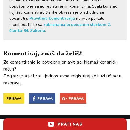
komentiranje članaka na web portalu Joomboos.hr
dopušteno je samo registriranim korisnicima. Svaki korisnik
koji želi komentirati članke obvezan je prethodno se
upoznati s
Pravilima komentiranja
na web portalu
Joomboos.hr te sa
zabranama propisanim stavkom 2.
članka 94. Zakona.
Komentiraj, znaš da želiš!
Za komentiranje je potrebno prijaviti se. Nemaš korisnički
račun?
Registracija je brza i jednostavna, registriraj se i uključi se u
raspravu.
PRIJAVA
PRIJAVA
PRIJAVA
PRATI NAS