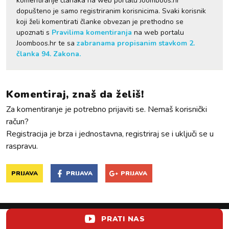
komentiranje članaka na web portalu Joomboos.hr
dopušteno je samo registriranim korisnicima. Svaki korisnik
koji želi komentirati članke obvezan je prethodno se
upoznati s
Pravilima komentiranja
na web portalu
Joomboos.hr te sa
zabranama propisanim stavkom 2.
članka 94. Zakona.
Komentiraj, znaš da želiš!
Za komentiranje je potrebno prijaviti se. Nemaš korisnički
račun?
Registracija je brza i jednostavna, registriraj se i uključi se u
raspravu.
PRIJAVA
PRIJAVA
PRIJAVA
PRATI NAS