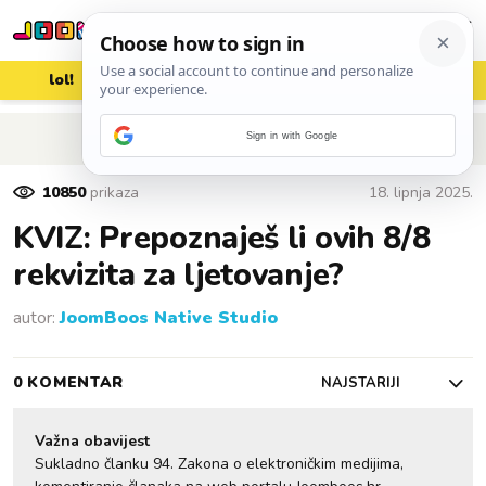
lol!
aww
vrh!
woot?!
POVRATAK NA ČLANAK
Sign in with Google
10850
prikaza
18. lipnja 2025.
KVIZ: Prepoznaješ li ovih 8/8
rekvizita za ljetovanje?
autor:
JoomBoos Native Studio
0 KOMENTAR
NAJSTARIJI
Važna obavijest
Sukladno članku 94. Zakona o elektroničkim medijima,