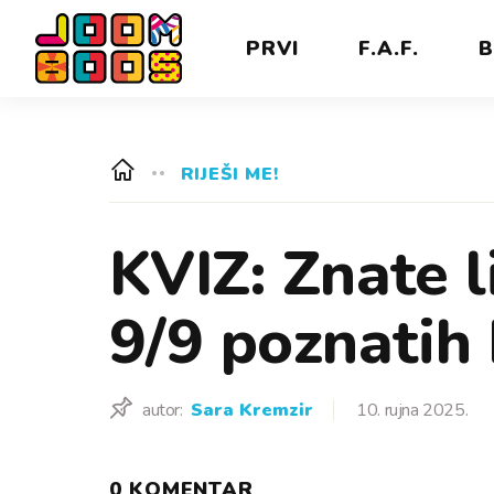
PRVI
F.A.F.
B
RIJEŠI ME!
KVIZ: Znate l
9/9 poznatih 
autor:
Sara Kremzir
10. rujna 2025.
0 KOMENTAR