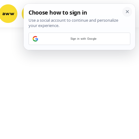
aww
vrh!
woot?!
Sign in with Google