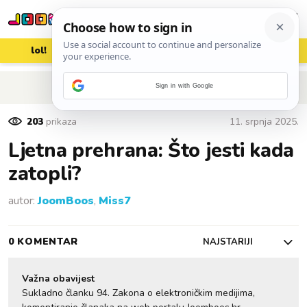
lol!
aww
vrh!
woot?!
POVRATAK NA ČLANAK
Sign in with Google
203
prikaza
11. srpnja 2025.
Ljetna prehrana: Što jesti kada
zatopli?
autor:
JoomBoos
,
Miss7
0 KOMENTAR
NAJSTARIJI
Važna obavijest
Sukladno članku 94. Zakona o elektroničkim medijima,