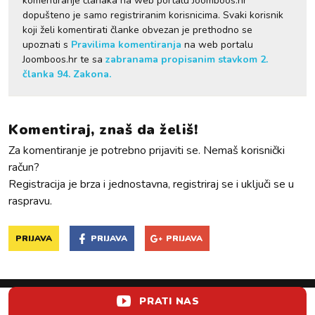
komentiranje članaka na web portalu Joomboos.hr
dopušteno je samo registriranim korisnicima. Svaki korisnik
koji želi komentirati članke obvezan je prethodno se
upoznati s
Pravilima komentiranja
na web portalu
Joomboos.hr te sa
zabranama propisanim stavkom 2.
članka 94. Zakona.
Komentiraj, znaš da želiš!
Za komentiranje je potrebno prijaviti se. Nemaš korisnički
račun?
Registracija je brza i jednostavna, registriraj se i uključi se u
raspravu.
PRIJAVA
PRIJAVA
PRIJAVA
PRATI NAS