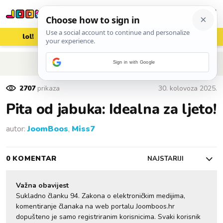
lol!
aww
vrh!
woot?!
POVRATAK NA ČLANAK
Sign in with Google
2707
prikaza
30. kolovoza 2025.
Pita od jabuka: Idealna za ljeto!
autor:
JoomBoos
,
Miss7
0 KOMENTAR
NAJSTARIJI
Važna obavijest
Sukladno članku 94. Zakona o elektroničkim medijima,
komentiranje članaka na web portalu Joomboos.hr
dopušteno je samo registriranim korisnicima. Svaki korisnik