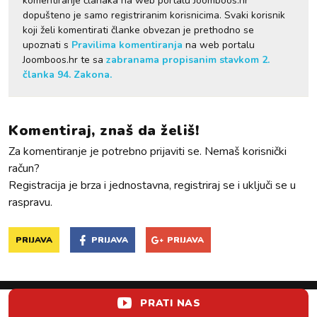
komentiranje članaka na web portalu Joomboos.hr
dopušteno je samo registriranim korisnicima. Svaki korisnik
koji želi komentirati članke obvezan je prethodno se
upoznati s
Pravilima komentiranja
na web portalu
Joomboos.hr te sa
zabranama propisanim stavkom 2.
članka 94. Zakona.
Komentiraj, znaš da želiš!
Za komentiranje je potrebno prijaviti se. Nemaš korisnički
račun?
Registracija je brza i jednostavna, registriraj se i uključi se u
raspravu.
PRIJAVA
PRIJAVA
PRIJAVA
PRATI NAS