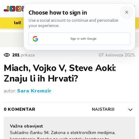
lol!
aww
vrh!
woot?!
POVRATAK NA ČLANAK
Sign in with Google
201
prikaza
07. kolovoza 2025.
Miach, Vojko V, Steve Aoki:
Znaju li ih Hrvati?
autor:
Sara Kremzir
0 KOMENTAR
NAJSTARIJI
Važna obavijest
Sukladno članku 94. Zakona o elektroničkim medijima,