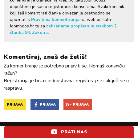
komentiranje članaka na web portalu Joomboos.hr
dopušteno je samo registriranim korisnicima. Svaki korisnik
koji želi komentirati članke obvezan je prethodno se
upoznati s
Pravilima komentiranja
na web portalu
Joomboos.hr te sa
zabranama propisanim stavkom 2.
članka 94. Zakona.
Komentiraj, znaš da želiš!
Za komentiranje je potrebno prijaviti se. Nemaš korisnički
račun?
Registracija je brza i jednostavna, registriraj se i uključi se u
raspravu.
PRIJAVA
PRIJAVA
PRIJAVA
PRATI NAS