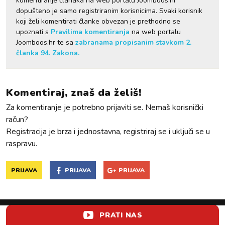
komentiranje članaka na web portalu Joomboos.hr
dopušteno je samo registriranim korisnicima. Svaki korisnik
koji želi komentirati članke obvezan je prethodno se
upoznati s
Pravilima komentiranja
na web portalu
Joomboos.hr te sa
zabranama propisanim stavkom 2.
članka 94. Zakona.
Komentiraj, znaš da želiš!
Za komentiranje je potrebno prijaviti se. Nemaš korisnički
račun?
Registracija je brza i jednostavna, registriraj se i uključi se u
raspravu.
PRIJAVA
PRIJAVA
PRIJAVA
PRATI NAS