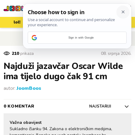
lol!
aww
vrh!
woot?!
POVRATAK NA ČLANAK
Sign in with Google
210
prikaza
08. srpnja 2026.
Najduži jazavčar Oscar Wilde
ima tijelo dugo čak 91 cm
autor:
JoomBoos
0 KOMENTAR
NAJSTARIJI
Važna obavijest
Sukladno članku 94. Zakona o elektroničkim medijima,