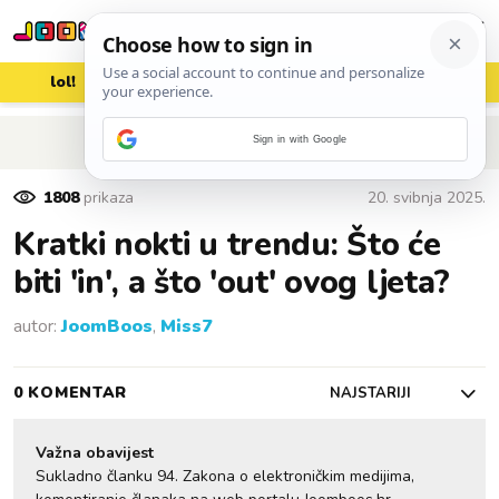
lol!
aww
vrh!
woot?!
POVRATAK NA ČLANAK
Sign in with Google
1808
prikaza
20. svibnja 2025.
Kratki nokti u trendu: Što će
biti 'in', a što 'out' ovog ljeta?
autor:
JoomBoos
,
Miss7
0 KOMENTAR
NAJSTARIJI
Važna obavijest
Sukladno članku 94. Zakona o elektroničkim medijima,