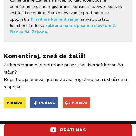
komentiranje članaka na web portalu Joomboos.hr
dopušteno je samo registriranim korisnicima. Svaki korisnik
koji želi komentirati članke obvezan je prethodno se
upoznati s
Pravilima komentiranja
na web portalu
Joomboos.hr te sa
zabranama propisanim stavkom 2.
članka 94. Zakona.
Komentiraj, znaš da želiš!
Za komentiranje je potrebno prijaviti se. Nemaš korisnički
račun?
Registracija je brza i jednostavna, registriraj se i uključi se u
raspravu.
PRIJAVA
PRIJAVA
PRIJAVA
PRATI NAS