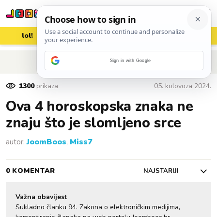
lol!
aww
vrh!
woot?!
POVRATAK NA ČLANAK
Sign in with Google
1300
prikaza
05. kolovoza 2024.
Ova 4 horoskopska znaka ne
znaju što je slomljeno srce
autor:
JoomBoos
,
Miss7
0 KOMENTAR
NAJSTARIJI
Važna obavijest
Sukladno članku 94. Zakona o elektroničkim medijima,