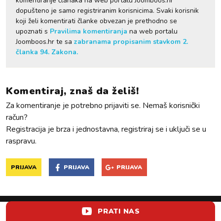
komentiranje članaka na web portalu Joomboos.hr
dopušteno je samo registriranim korisnicima. Svaki korisnik
koji želi komentirati članke obvezan je prethodno se
upoznati s
Pravilima komentiranja
na web portalu
Joomboos.hr te sa
zabranama propisanim stavkom 2.
članka 94. Zakona.
Komentiraj, znaš da želiš!
Za komentiranje je potrebno prijaviti se. Nemaš korisnički
račun?
Registracija je brza i jednostavna, registriraj se i uključi se u
raspravu.
PRIJAVA
PRIJAVA
PRIJAVA
PRATI NAS